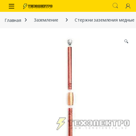
Перейти к навигации
перейти к содержанию
Open
Главная
Заземление
Стержни заземления медные
🔍
иты
 связи)