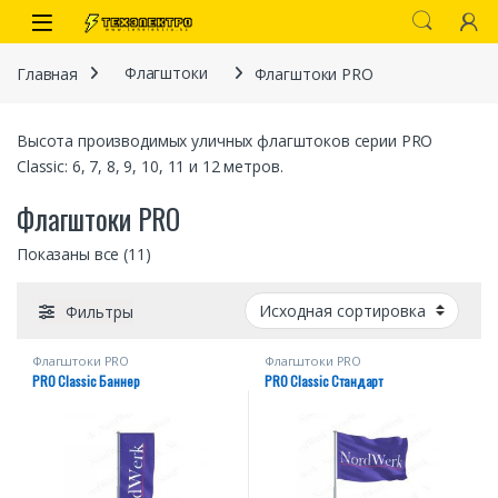
Перейти к навигации
перейти к содержанию
Open
Главная
Флагштоки
Флагштоки PRО
Высота производимых уличных флагштоков серии PRO
Classic: 6, 7, 8, 9, 10, 11 и 12 метров.
Флагштоки PRО
Показаны все (11)
иты
Фильтры
Флагштоки PRО
Флагштоки PRО
PRO Classic Баннер
PRO Classic Стандарт
 связи)