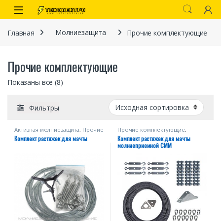
Перейти к навигации
перейти к содержанию
Open
Главная
Молниезащита
Прочие комплектующие
Прочие комплектующие
Показаны все (8)
Фильтры
Активная молниезащита
,
Прочие
Прочие комплектующие
,
иты
комплектующие
СПЕЦПРЕДЛОЖЕНИЕ
Комплект растяжек для мачты
Комплект растяжек для мачты
молниеприемной СММ
 связи)