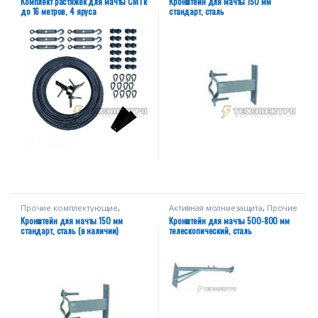
Комплект растяжек для мачты СМТк
Кронштейн для мачты 150 мм
до 16 метров, 4 яруса
стандарт, сталь
Прочие комплектующие
,
Активная молниезащита
,
Прочие
СПЕЦПРЕДЛОЖЕНИЕ
комплектующие
Кронштейн для мачты 150 мм
Кронштейн для мачты 500-800 мм
стандарт, сталь (в наличии)
телескопический, сталь