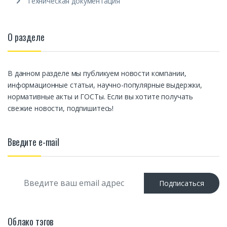
Техническая документация
О разделе
В данном разделе мы публикуем новости компании,
информационные статьи, научно-популярные выдержки,
нормативные акты и ГОСТы. Если вы хотите получать
свежие новости, подпишитесь!
Введите e-mail
E
Подписаться
m
a
i
l
Облако тэгов