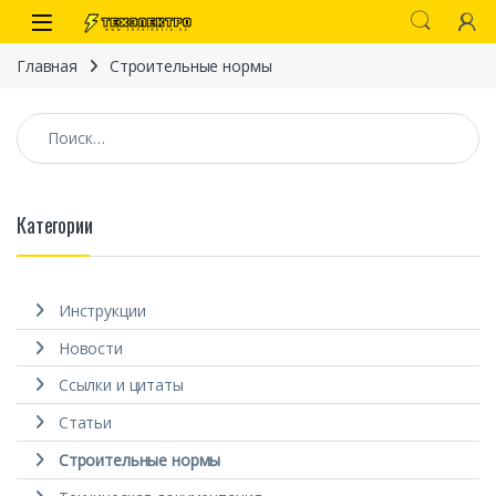
Перейти к навигации
перейти к содержанию
Open
Главная
Строительные нормы
Найти:
Категории
иты
Инструкции
Новости
Ссылки и цитаты
Статьи
 связи)
Строительные нормы