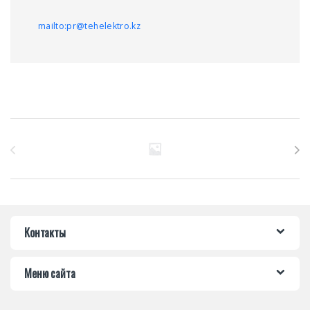
mailto:pr@tehelektro.kz
Бренды Карусель
Контакты
Меню сайта