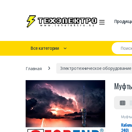
Перейти к навигации
перейти к содержанию
Open
Продукц
Искать:
Все категории
Главная
Электротехническое оборудование
Муфты
Муфты
1 кВ
Кабель
240)