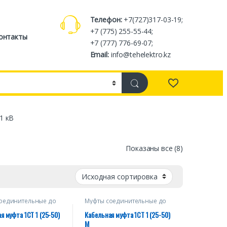
Телефон:
+7(727)317-03-19;
+7 (775) 255-55-44;
онтакты
+7 (777) 776-69-07;
Email:
info@tehelektro.kz
1 кВ
Показаны все (8)
оединительные до
Муфты соединительные до
1 кВ
я муфта 1СТ 1 (25-50)
Кабельная муфта 1СТ 1 (25-50)
М