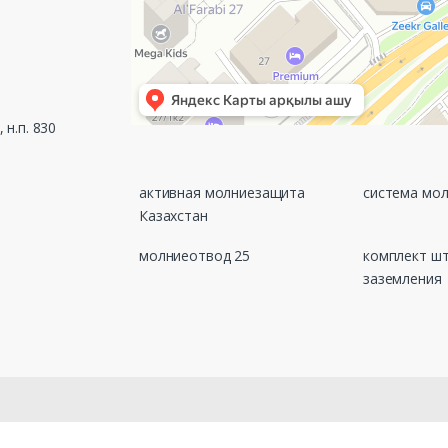
 н.п. 830
активная молниезащита
система мо
Казахстан
молниеотвод 25
комплект ш
заземления