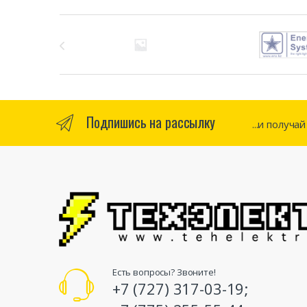
Бренды Карусель
Подпишись на рассылку
...и получа
Есть вопросы? Звоните!
+7 (727) 317-03-19;