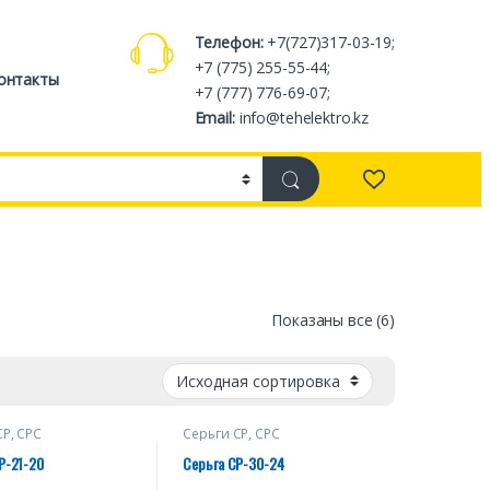
Телефон:
+7(727)317-03-19;
+7 (775) 255-55-44;
онтакты
+7 (777) 776-69-07;
Email:
info@tehelektro.kz
Показаны все (6)
СР, СРС
Серьги СР, СРС
Р-21-20
Серьга СР-30-24