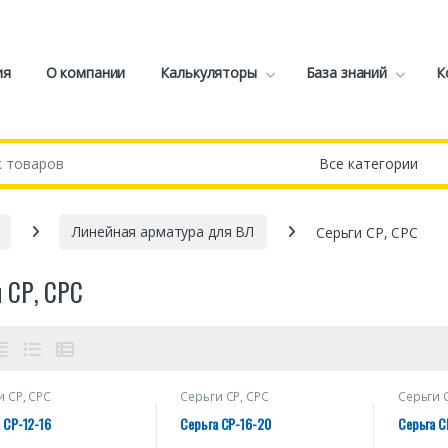
ия
О компании
Калькуляторы
База знаний
К
Линейная арматура для ВЛ
Серьги СР, СРС
и СР, СРС
и СР, СРС
Серьги СР, СРС
Серьги 
 СР-12-16
Серьга СР-16-20
Серьга С