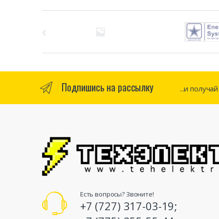
Бренды Карусель
Подпишись на рассылку
...и получа
Есть вопросы? Звоните!
+7 (727) 317-03-19;