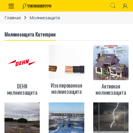
Перейти к навигации
перейти к содержанию
Open
Главная
Молниезащита
Молниезащита Категории
иты
Изолированная
DEHN
Активная
молниезащита
молниезащита
молниезащита
 связи)