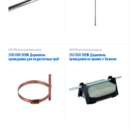
DEHN молниезащита
DEHN молниезащита
200 089 DEHN Держатель
253 050 DEHN Держатель
проводника для водосточных труб
проводника на кровле с бетоном
тип PPS Rd=8мм L=100-120мм NIRO