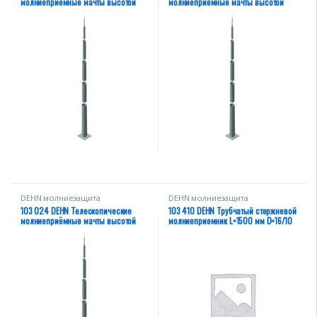
молниеприёмные мачты высотой
молниеприёмные мачты высотой
19,35 м
22,35 м
DEHN молниезащита
DEHN молниезащита
103 024 DEHN Телескопические
103 410 DEHN Трубчатый стержневой
молниеприёмные мачты высотой
молниеприемник L=1500 мм D=16/10
24,35 м
мм AllMgSi