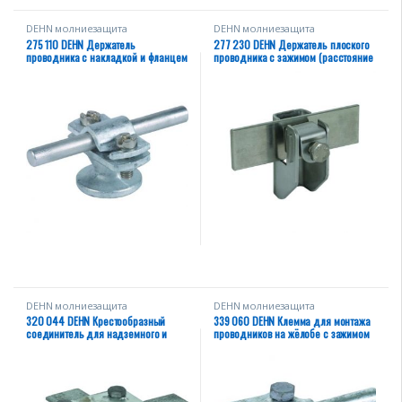
DEHN молниезащита
DEHN молниезащита
275 110 DEHN Держатель
277 230 DEHN Держатель плоского
проводника с накладкой и фланцем
проводника с зажимом (расстояние
с внутр.резьбой M8 Rd=7-10мм ZG /
до стены 11мм) St/tZn
St/tZn
DEHN молниезащита
DEHN молниезащита
320 044 DEHN Крестообразный
339 060 DEHN Клемма для монтажа
соединитель для надземного и
проводников на жёлобе с зажимом
подземного монтажа без промежут.
Rd=6-10мм 16-22мм St/tZn
пластины Fl=30-40/30-40 мм St/tZn