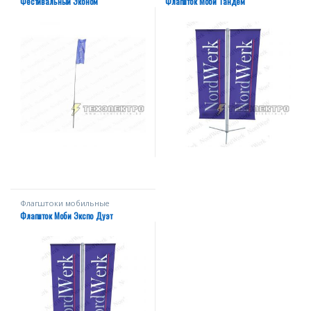
Фестивальный Эконом
Флагшток Моби Тандем
Флагштоки мобильные
Флагшток Моби Экспо Дуэт