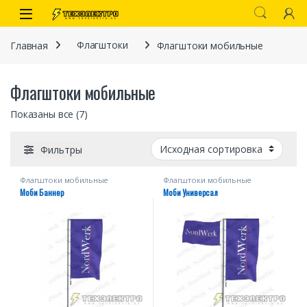
Перейти к навигации
перейти к содержанию
Open
Главная
Флагштоки
Флагштоки мобильные
Флагштоки мобильные
Показаны все (7)
Фильтры
Флагштоки мобильные
Флагштоки мобильные
иты
Моби Баннер
Моби Универсал
 связи)