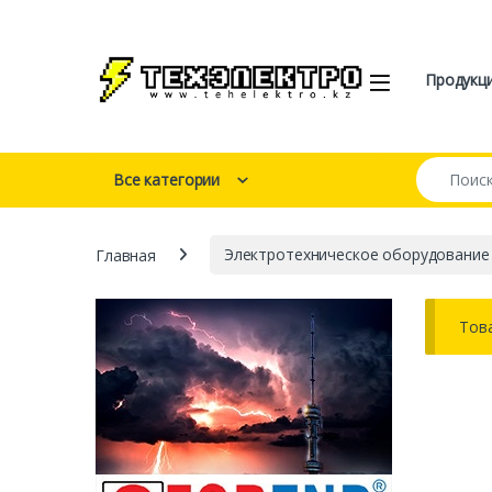
Перейти к навигации
перейти к содержанию
Open
Продукц
Искать:
Все категории
Главная
Электротехническое оборудование
Тов