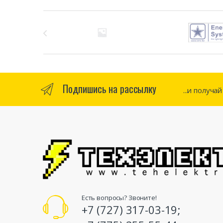
Бренды Карусель
Подпишись на рассылку
...и получа
Есть вопросы? Звоните!
+7 (727) 317-03-19;