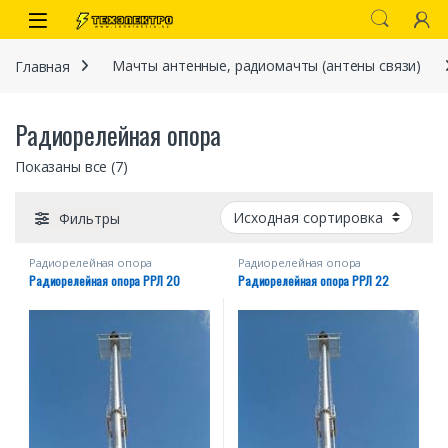
Перейти к навигации
перейти к содержанию
Open
Главная
Мачты антенные, радиомачты (антены связи)
Радиорелейная опора
Показаны все (7)
Фильтры
Радиорелейная опора
Радиорелейная опора
иты
Радиорелейная опора РРЛ 20
Радиорелейная опора РРЛ 22
 связи)