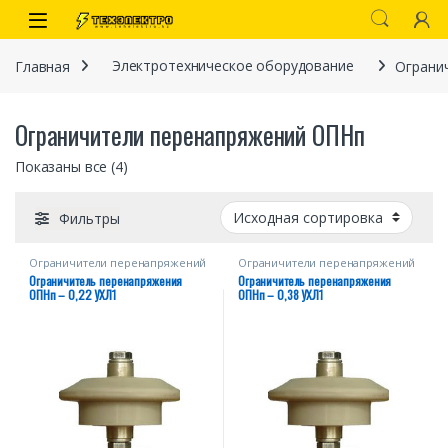
Перейти к навигации
перейти к содержанию
Open
Главная
Электротехническое оборудование
Ограни
Ограничители перенапряжений ОПНп
Показаны все (4)
Фильтры
Ограничители перенапряжений
Ограничители перенапряжений
иты
ОПНп
ОПНп
Ограничитель перенапряжения
Ограничитель перенапряжения
ОПНп – 0,22 УХЛ1
ОПНп – 0,38 УХЛ1
 связи)