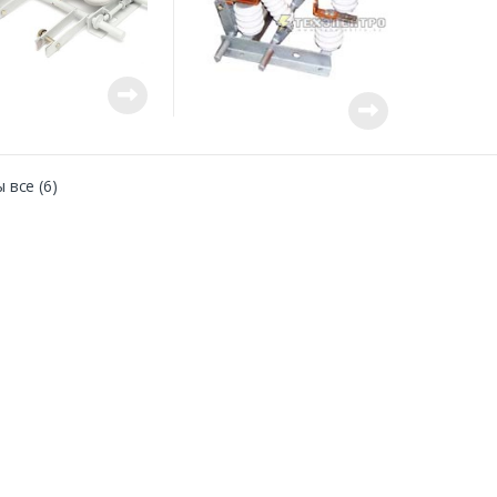
 все (6)