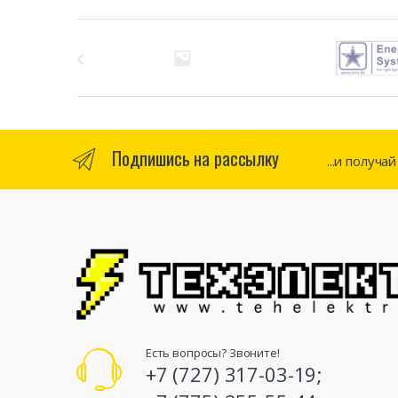
Бренды Карусель
Подпишись на рассылку
...и получа
Есть вопросы? Звоните!
+7 (727) 317-03-19;