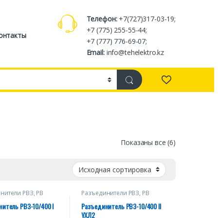
Телефон:
+7(727)317-03-19;
+7 (775) 255-55-44;
онтакты
+7 (777) 776-69-07;
Email:
info@tehelektro.kz
Показаны все (6)
нители РВЗ, РВ
Разъединители РВЗ, РВ
итель РВЗ-10/400 I
Разъединитель РВЗ-10/400 II
УХЛ2