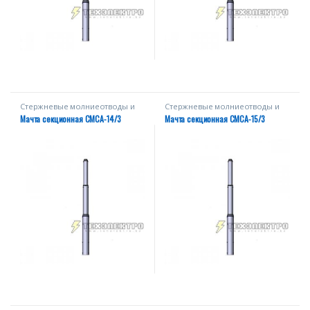
Стержневые молниеотводы и
Стержневые молниеотводы и
мачты
мачты
Мачта секционная СМСА-14/3
Мачта секционная СМСА-15/3