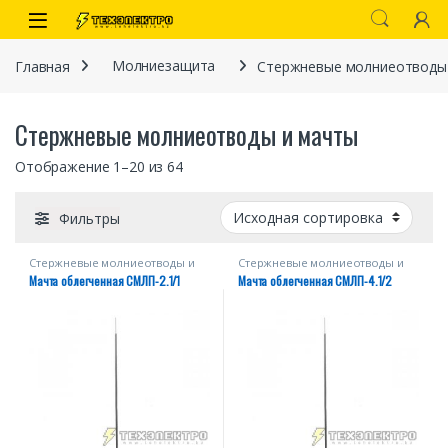
Перейти к навигации
перейти к содержанию
Open
Главная
Молниезащита
Стержневые молниеотводы
Стержневые молниеотводы и мачты
Отображение 1–20 из 64
Фильтры
Стержневые молниеотводы и
Стержневые молниеотводы и
иты
мачты
мачты
Мачта облегченная СМЛП-2.1/1
Мачта облегченная СМЛП-4.1/2
 связи)