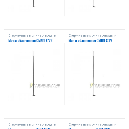
Стержневые молниеотводы и
Стержневые молниеотводы и
мачты
мачты
Мачта облегченная СМЛП-6.1/2
Мачта облегченная СМЛП-8.1/3
Стержневые молниеотводы и
Стержневые молниеотводы и
мачты
мачты