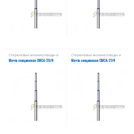
Стержневые молниеотводы и
Стержневые молниеотводы и
мачты
мачты
Мачта секционная СМСА-20/4
Мачта секционная СМСА-21/4