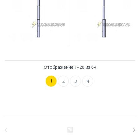
Отображение 1–20 из 64
1
2
3
4
Бренды Карусель