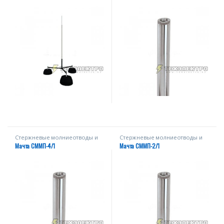
Стержневые молниеотводы и
Стержневые молниеотводы и
мачты
мачты
Мачта СММП-4/1
Мачта СММП-2/1