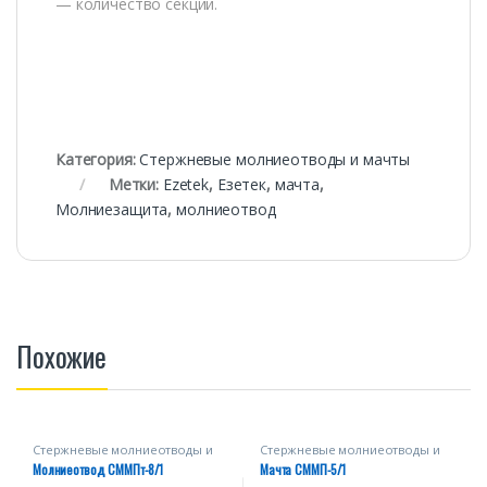
— количество секций.
Категория:
Стержневые молниеотводы и мачты
Метки:
Ezetek
,
Езетек
,
мачта
,
Молниезащита
,
молниеотвод
Похожие
Стержневые молниеотводы и
Стержневые молниеотводы и
мачты
мачты
Молниеотвод СММПт-8/1
Мачта СММП-5/1