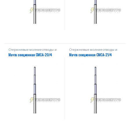
Стержневые молниеотводы и
Стержневые молниеотводы и
мачты
мачты
Мачта секционная СМСА-20/4
Мачта секционная СМСА-21/4