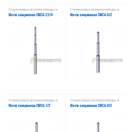
Стержневые молниеотводы и
Стержневые молниеотводы и
мачты
мачты
Мачта секционная СМСА-22/4
Мачта секционная СМСА-6/2
Стержневые молниеотводы и
Стержневые молниеотводы и
мачты
мачты
Мачта секционная СМСА-7/2
Мачта секционная СМСА-8/3