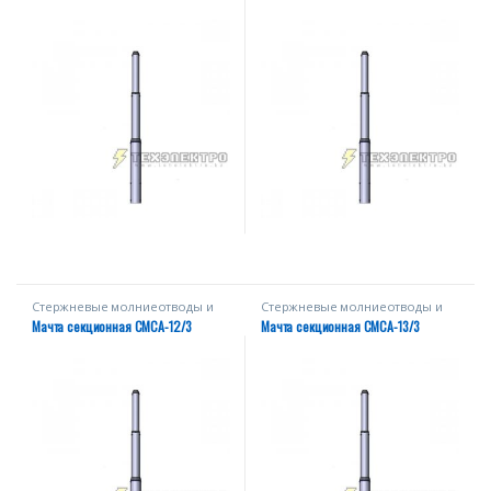
Стержневые молниеотводы и
Стержневые молниеотводы и
мачты
мачты
Мачта секционная СМСА-12/3
Мачта секционная СМСА-13/3