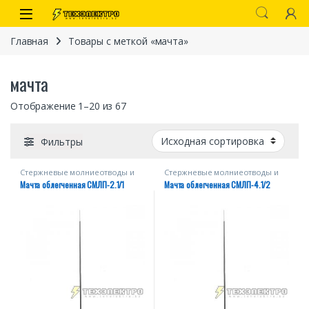
Перейти к навигации
перейти к содержанию
Open
Главная
Товары с меткой «мачта»
мачта
Отображение 1–20 из 67
Фильтры
Стержневые молниеотводы и
Стержневые молниеотводы и
мачты
мачты
Мачта облегченная СМЛП-2.1/1
Мачта облегченная СМЛП-4.1/2
иты
 связи)