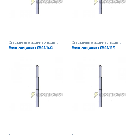
Стержневые молниеотводы и
Стержневые молниеотводы и
мачты
мачты
Мачта секционная СМСА-14/3
Мачта секционная СМСА-15/3