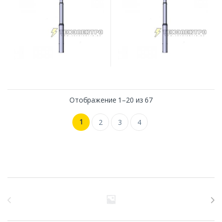
Отображение 1–20 из 67
1
2
3
4
Бренды Карусель