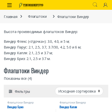
Перейти к навигации
перейти к содержанию
Open
Главная
Флагштоки
Флагштоки Виндер
Высота производимых флагштоков Виндер:
Виндер Флекс («Удочка»): 3.0, 4.0, и 5 м;
Виндер Парус: 2.1, 2.5, 3.7, 3.7/30, 4.2, 5.0 и 6 м;
Виндер Капля: 2.1, 2.5 и 3.7 м;
Виндер Бриз: 2.1, 2.5 и 3.7 м.
Флагштоки Виндер
иты
Показаны все (4)
Фильтры
 связи)
Флагштоки Виндер
Флагштоки Виндер
Виндер Бриз
Виндер Капля