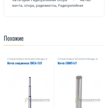
мачта
,
опора
,
радиомачты
,
Радиорелейная
Похожие
Стержневые молниеотводы и
Стержневые молниеотводы и
мачты
мачты
Мачта секционная СМСА-13/3
Мачта СММП-5/1