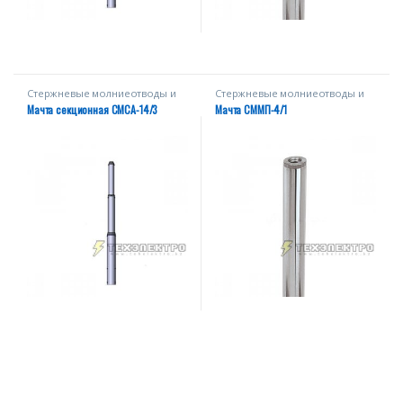
Стержневые молниеотводы и
Стержневые молниеотводы и
мачты
мачты
Мачта секционная СМСА-14/3
Мачта СММП-4/1