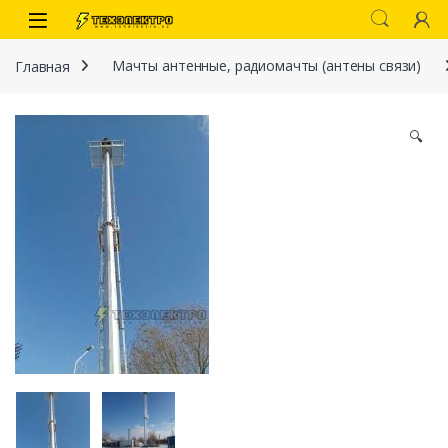
Перейти к навигации
перейти к содержанию
Open
Главная
Мачты антенные, радиомачты (антены связи)
🔍
иты
 связи)