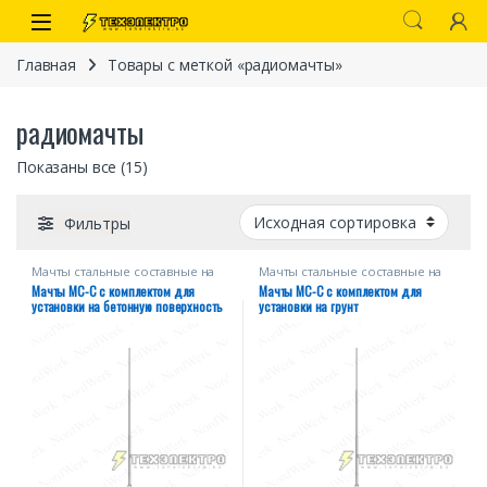
Перейти к навигации
перейти к содержанию
Open
Главная
Товары с меткой «радиомачты»
радиомачты
Показаны все (15)
Фильтры
Мачты стальные составные на
Мачты стальные составные на
оттяжках
оттяжках
Мачты МС-С с комплектом для
Мачты МС-С с комплектом для
иты
установки на бетонную поверхность
установки на грунт
 связи)