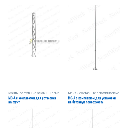
Мачты составные алюминиевые
Мачты составные алюминиевые
МС-А на оттяжках
МС-А на оттяжках
МС-А c комплектом для установки
МС-А с комплектом для установки
на грунт
на бетонную поверхность