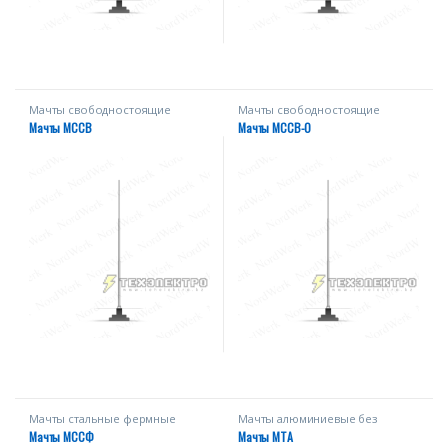
Мачты свободностоящие
Мачты свободностоящие
Мачты МССВ
Мачты МССВ-О
Мачты стальные фермные
Мачты алюминиевые без
серии МССФ
оттяжек
Мачты МССФ
Мачты МТА