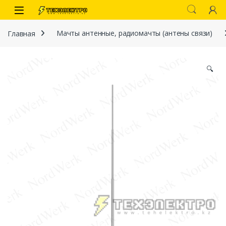
Перейти к навигации
перейти к содержанию
Open
Главная
Мачты антенные, радиомачты (антены связи)
🔍
иты
 связи)