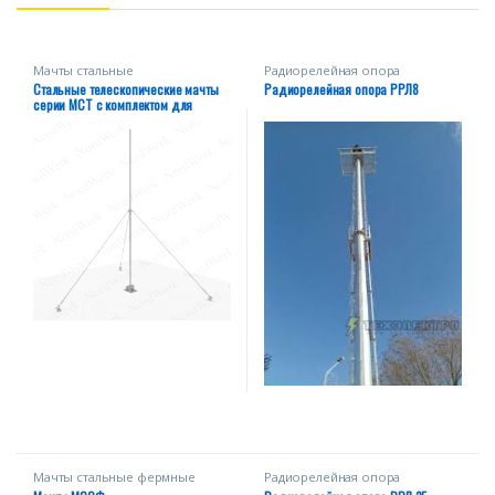
Мачты стальные
Радиорелейная опора
телескопические МСТ на
Стальные телескопические мачты
Радиорелейная опора РРЛ8
оттяжках
серии МСТ c комплектом для
установки на грунт
Мачты стальные фермные
Радиорелейная опора
серии МССФ