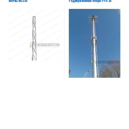
Мачты МССФ
Радиорелейная опора РРЛ 35