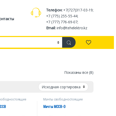
Телефон:
+7(727)317-03-19;
+7 (775) 255-55-44;
онтакты
+7 (777) 776-69-07;
Email:
info@tehelektro.kz
Показаны все (8)
свободностоящие
Мачты свободностоящие
МССВ
Мачты МССВ-О