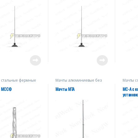
 стальные фермные
Мачты алюминиевые без
Мачты с
и МССФ
оттяжек
алюмини
оттяжка
ы МССФ
Мачты МТА
МС-А c к
установк