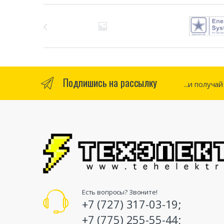
Бренды Карусель
Подпишись на рассылку
...и получа
Есть вопросы? Звоните!
+7 (727) 317-03-19;
+7 (775) 255-55-44;