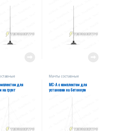
оставные
Мачты составные
евые МС-А на
алюминиевые МС-А на
х
оттяжках
омплектом для
МС-А с комплектом для
и на грунт
установки на бетонную
поверхность