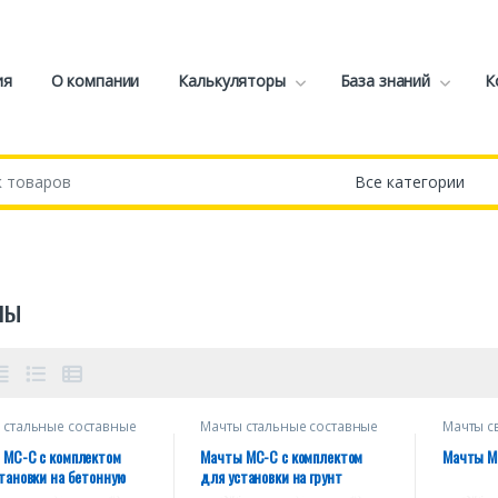
ия
О компании
Калькуляторы
База знаний
К
ны
 стальные составные
Мачты стальные составные
Мачты 
тяжках
на оттяжках
 МС-С с комплектом
Мачты МС-С с комплектом
Мачты 
тановки на бетонную
для установки на грунт
ность