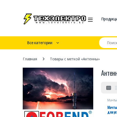
Перейти к навигации
перейти к содержанию
Open
Продукц
Искать:
Все категории
Главная
Товары с меткой «Антенны»
Антен
Мачты
на от
Мачты
для ус
поверх