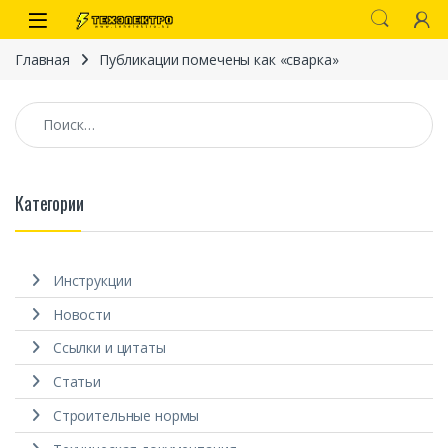
Перейти к навигации
перейти к содержанию
Open
Главная
Публикации помечены как «сварка»
Найти:
Категории
иты
Инструкции
Новости
Ссылки и цитаты
Статьи
 связи)
Строительные нормы