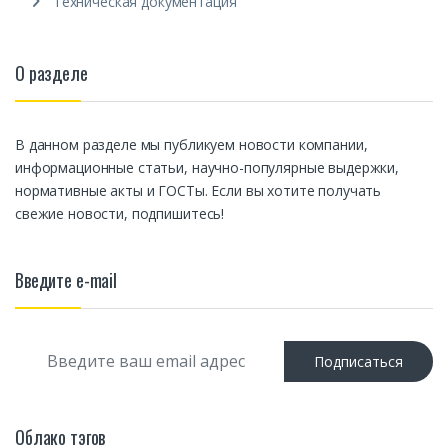
Техническая документация
О разделе
В данном разделе мы публикуем новости компании,
информационные статьи, научно-популярные выдержки,
нормативные акты и ГОСТы. Если вы хотите получать
свежие новости, подпишитесь!
Введите e-mail
E
Подписаться
m
a
i
l
Облако тэгов