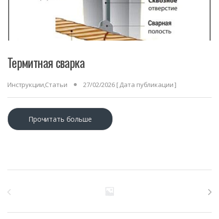
Термитная сварка
Инструкции
,
Статьи
27/02/2026
[ Дата публикации ]
Прочитать больше
Бренды Карусель