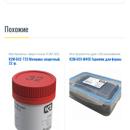
Похожие
Материалы сварочные K2M-502-
Инструменты для обслуживания
Т
сварных форм
К2М-502-Т32 Материал сварочный,
К2М-503-М403 Герметик для формы
32 гр.