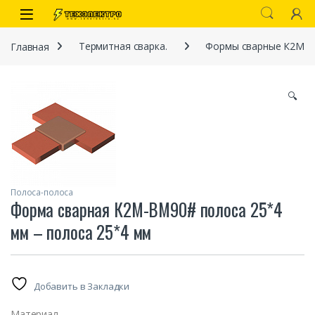
Перейти к навигации
перейти к содержанию
Open
Главная
Термитная сварка.
Формы сварные К2М
🔍
иты
Полоса-полоса
Форма сварная К2М-BМ90# полоса 25*4
мм – полоса 25*4 мм
 связи)
Добавить в Закладки
Материал