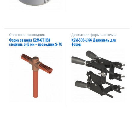
Стержень-проводник
Держатели форм и зажимы
Форма сварная К2М-GT115#
К2М-503-L164 Держатель для
стержень d-18 мм – проводник S-70
формы
мм²