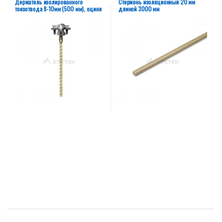
Держатель изолированного
Стержень изоляционный 20 мм
токоотвода 8-10мм (500 мм), оцинк
длиной 3000 мм
Бренды Карусель