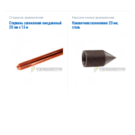
Стержни заземления
Наконечники заземления
омедненные
Стержень заземления омедненный
Наконечник заземления 20 мм,
20 мм х 1.5 м
сталь