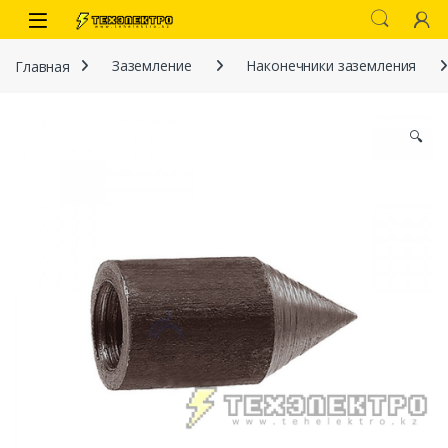
Перейти к навигации
перейти к содержанию
Open
Главная
Заземление
Наконечники заземления
🔍
иты
 связи)