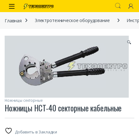
Перейти к навигации
перейти к содержанию
Open
Главная
Электротехническое оборудование
Инстр
🔍
иты
Ножницы секторные
Ножницы НСТ-40 секторные кабельные
 связи)
Добавить в Закладки