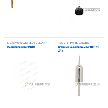
Молниеотводы МСАП, МСАА и
Активная молниезащита
МССП
Молниеприемник МСАП
Активный молниеприемник FOREND
EU-M