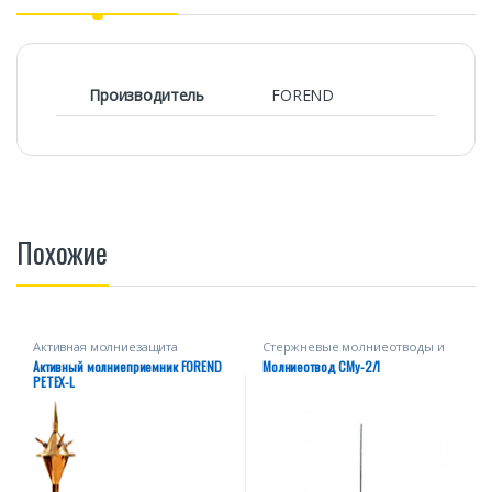
Производитель
FOREND
Похожие
Активная молниезащита
Стержневые молниеотводы и
мачты
Активный молниеприемник FOREND
Молниеотвод СМу-2/1
PETEX-L