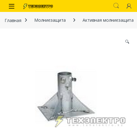
Перейти к навигации
перейти к содержанию
Open
Главная
Молниезащита
Активная молниезащита
🔍
иты
 связи)