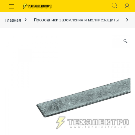
Перейти к навигации
перейти к содержанию
Open
Главная
Проводники заземления и молниезащиты
🔍
иты
 связи)