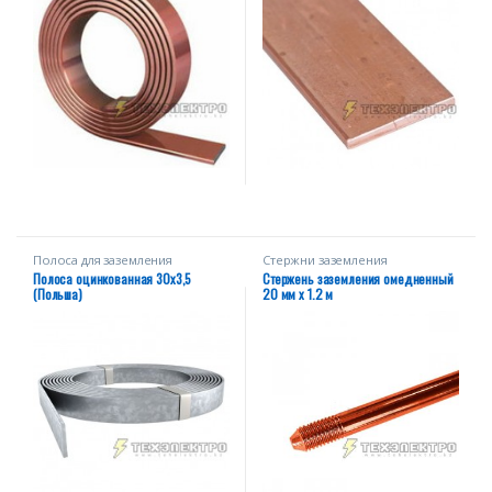
Полоса для заземления
Стержни заземления
омедненные
Полоса оцинкованная 30х3,5
Стержень заземления омедненный
(Польша)
20 мм х 1.2 м