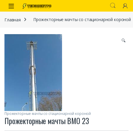
Перейти к навигации
перейти к содержанию
Open
Главная
Прожекторные мачты со стационарной короной
🔍
иты
Прожекторные мачты со стационарной короной
Прожекторные мачты ВМО 23
 связи)