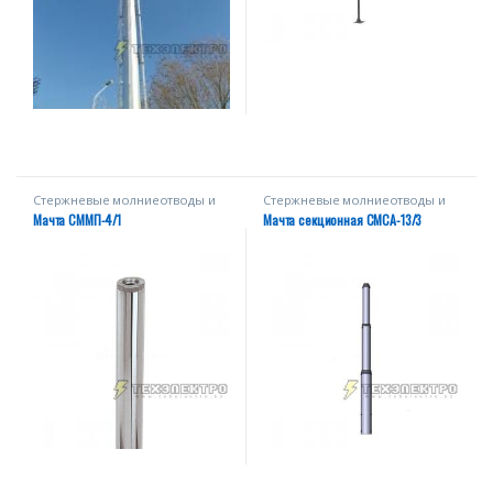
Стержневые молниеотводы и
Стержневые молниеотводы и
мачты
мачты
Мачта СММП-4/1
Мачта секционная СМСА-13/3