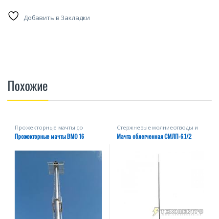
Добавить в Закладки
Похожие
Прожекторные мачты со
Стержневые молниеотводы и
стационарной короной
мачты
Прожекторные мачты ВМО 16
Мачта облегченная СМЛП-6.1/2