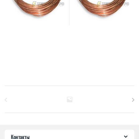
Бренды Карусель
Контакты