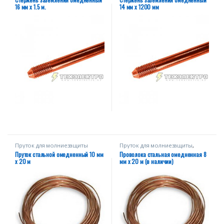
16 мм х 1.5 м.
14 мм х 1200 мм
Пруток для молниезащиты
Пруток для молниезащиты
,
СПЕЦПРЕДЛОЖЕНИЕ
Пруток стальной омедненный 10 мм
Проволока стальная омедненная 8
х 20 м
мм х 20 м (в наличии)