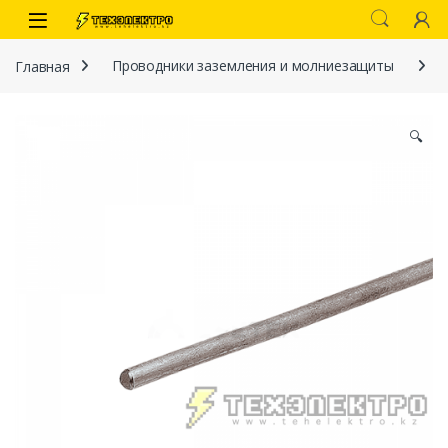
Перейти к навигации
перейти к содержанию
Open
Главная
Проводники заземления и молниезащиты
🔍
иты
 связи)