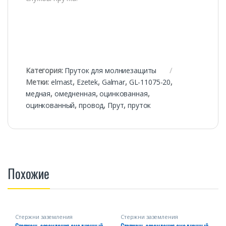
Категория:
Пруток для молниезащиты
Метки:
elmast
,
Ezetek
,
Galmar
,
GL-11075-20
,
медная
,
омедненная
,
оцинкованная
,
оцинкованный
,
провод
,
Прут
,
пруток
Похожие
Стержни заземления
Стержни заземления
омедненные
омедненные
Стержень заземления омедненный
Стержень заземления омедненный