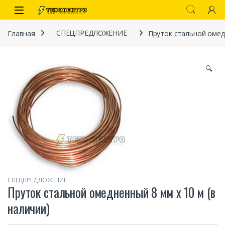
Перейти к навигации
перейти к содержанию
Open
Главная
СПЕЦПРЕДЛОЖЕНИЕ
Пруток стальной омедн
🔍
иты
СПЕЦПРЕДЛОЖЕНИЕ
Пруток стальной омедненный 8 мм х 10 м (в
 связи)
наличии)