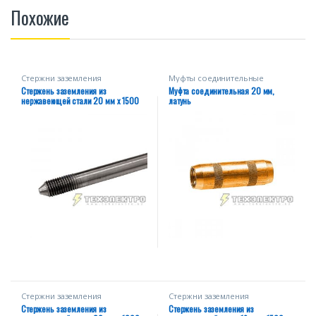
Похожие
Стержни заземления
Муфты соединительные
нержавеющие
Стержень заземления из
Муфта соединительная 20 мм,
нержавеющей стали 20 мм х 1500
латунь
мм
Стержни заземления
Стержни заземления
нержавеющие
нержавеющие
Стержень заземления из
Стержень заземления из