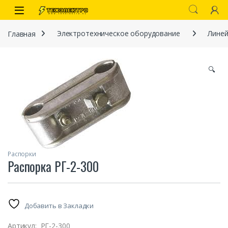
Перейти к навигации
перейти к содержанию
Open
Главная
Электротехническое оборудование
Линей
🔍
иты
Распорки
Распорка РГ-2-300
 связи)
Добавить в Закладки
Артикул:
РГ-2-300