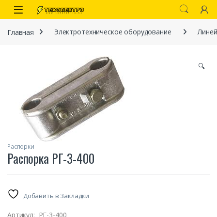
Перейти к навигации
перейти к содержанию
Open
Главная
Электротехническое оборудование
Линей
🔍
иты
Распорки
Распорка РГ-3-400
 связи)
Добавить в Закладки
Артикул:
РГ-3-400