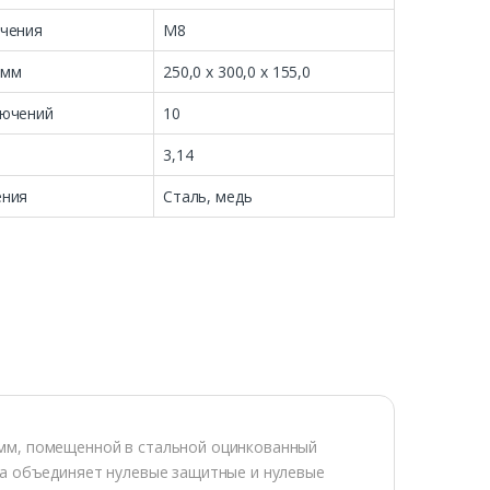
чения
М8
 мм
250,0 х 300,0 х 155,0
лючений
10
3,14
ения
Сталь, медь
мм, помещенной в стальной оцинкованный
на объединяет нулевые защитные и нулевые