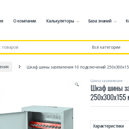
ия
О компании
Калькуляторы
База знаний
К
ения
Шкаф шины заземления 10 подключений 250х300х1
Шина заземления
🔍
Шкаф шины за
250х300х155 
Характеристики