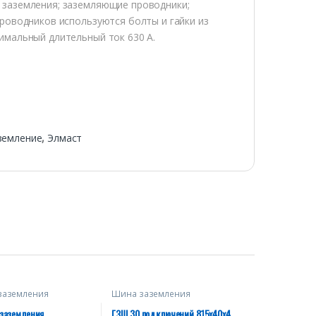
 заземления; заземляющие проводники;
роводников используются болты и гайки из
имальный длительный ток 630 А.
земление
,
Элмаст
заземления
Шина заземления
анные
заземления
ГЗШ 30 подключений 815х40х4