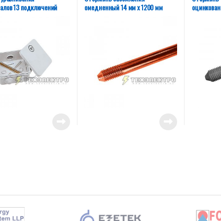
алов 13 подключений
омедненный 14 мм х 1200 мм
оцинкован
х50 мм