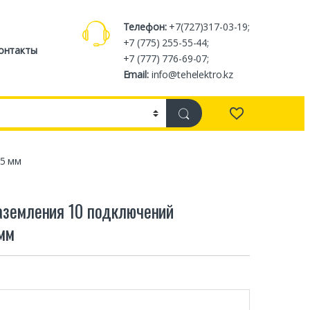
Телефон:
+7(727)317-03-19;
+7 (775) 255-55-44;
онтакты
+7 (777) 776-69-07;
Email:
info@tehelektro.kz
55 мм
земления 10 подключений
мм