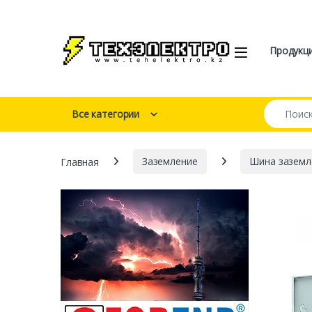
Перейти к навигации
перейти к содержанию
Open
Продукц
Искать:
Все категории
Главная
Заземление
Шина заземл