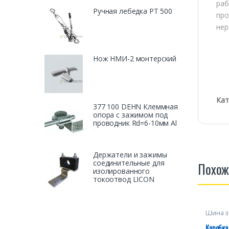
раб
Ручная лебедка PT 500
про
нер
Нож НМИ-2 монтерский
Кат
377 100 DEHN Клеммная
опора с зажимом под
проводник Rd=6-10мм Al
Держатели и зажимы
соединительные для
Похож
изолированного
токоотвод LICON
Шина з
Коробка