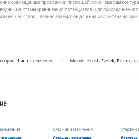
очие совмещенные проводники питающей линии; выводы контура
водники системы уравнивания потенциалов. Для присоединения п
жавеющей стали. Главная заземляющая шина рассчитана на макс
егория:
Шина заземления
Метки:
elmast
,
Ezetek
,
Езетек
,
за
ие
аземления
Стержни заземления
Стержни 
омедненные
оцинков
 уравнивания
Стержень заземления
Стержень 