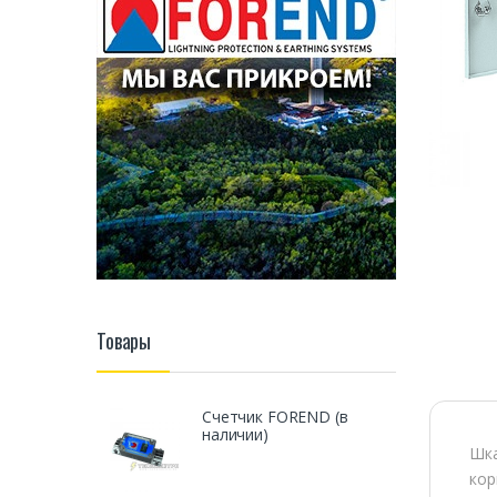
Товары
Счетчик FOREND (в
наличии)
Шка
кор