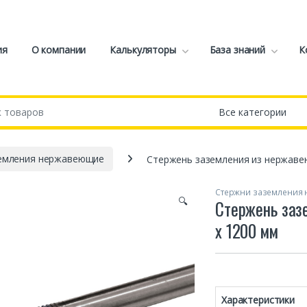
ия
О компании
Калькуляторы
База знаний
К
емления нержавеющие
Стержень заземления из нержаве
Стержни заземления
🔍
Стержень заз
х 1200 мм
Характеристики