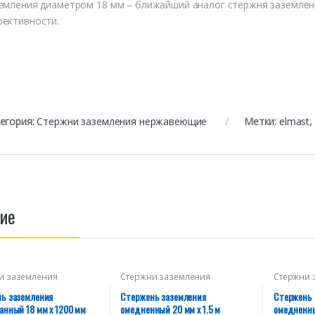
емления диаметром 18 мм – ближайший аналог стержня заземлен
ективности.
егория:
Стержни заземления нержавеющие
Метки:
elmast
,
ие
и заземления
Стержни заземления
Стержни 
ванные
омедненные
омеднен
ь заземления
Стержень заземления
Стержень 
анный 18 мм х 1200 мм
омедненный 20 мм х 1.5 м
омедненны