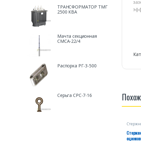
заз
ТРАНСФОРМАТОР ТМГ
эфф
2500 КВА
Мачта секционная
СМСА-22/4
Кат
Распорка РГ-3-500
Похож
Серьга СРС-7-16
Стержн
оцинко
Стержен
оцинков