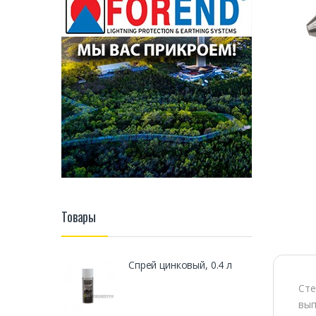
Товары
Спрей цинковый, 0.4 л
Сте
вып