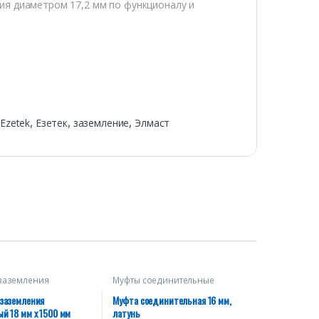
ия диаметром 17,2 мм по функционалу и
Ezetek
,
Езетек
,
заземление
,
Элмаст
заземления
Муфты соединительные
ные
заземления
Муфта соединительная 16 мм,
й 18 мм х 1500 мм
латунь