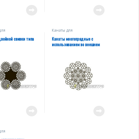
для
Канаты для
одъемных
грузоподъемных
мов, тяговых
механизмов, тяговых
войной свивки типа
Канаты многопрядные с
, буксировочные
лебедок, буксировочные
использованием во внешнем
такелажа)
(кроме такелажа)
слое пластически
деформированных прядей
для
одъемных
мов, тяговых