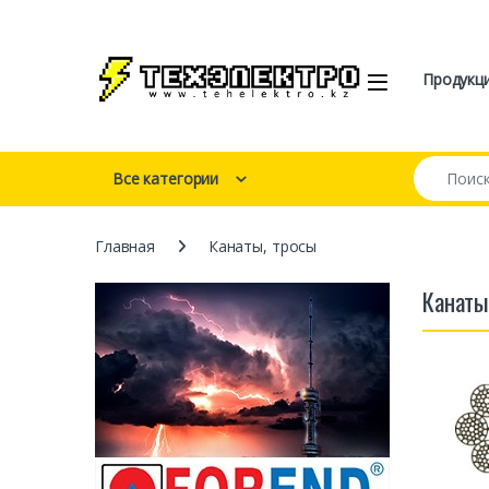
Перейти к навигации
перейти к содержанию
Open
Продукц
Искать:
Все категории
Главная
Канаты, тросы
Канаты