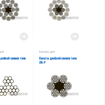
для
Канаты для
одъемных
грузоподъемных
мов, тяговых
механизмов, тяговых
войной свивки типа
Канаты двойной свивки типа
, буксировочные
лебедок, буксировочные
ЛК-Р
такелажа)
(кроме такелажа)