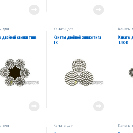
ы для
Канаты для
Канаты 
подъемных
грузоподъемных
грузоп
измов, тяговых
механизмов, тяговых
механиз
 двойной свивки типа
Канаты двойной свивки типа
Канаты д
ок, буксировочные
лебедок, буксировочные
лебедок
ТК
ТЛК-О
е такелажа)
(кроме такелажа)
(кроме 
ы для
Канаты для
Канаты 
подъемных
грузоподъемных
грузоп
измов, тяговых
механизмов, тяговых
механиз