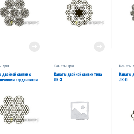
ы для
Канаты для
Канаты 
подъемных
грузоподъемных
грузоп
измов, тяговых
механизмов, тяговых
механиз
 двойной свивки с
Канаты двойной свивки типа
Канаты д
ок, буксировочные
лебедок, буксировочные
лебедок
лическим сердечником
ЛК-3
ЛК-О
е такелажа)
(кроме такелажа)
(кроме 
рной свивки