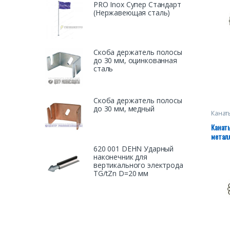
PRO Inox Супер Стандарт
(Нержавеющая сталь)
Скоба держатель полосы
до 30 мм, оцинкованная
сталь
Скоба держатель полосы
до 30 мм, медный
Канат
грузо
механ
Канаты
лебед
метал
(кром
одина
620 001 DEHN Ударный
наконечник для
вертикального электрода
TG/tZn D=20 мм