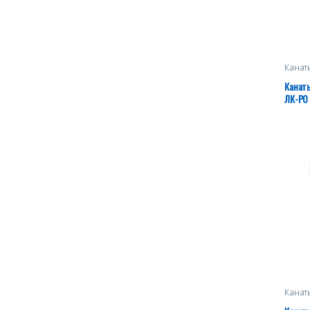
Канат
грузо
механ
Канаты
лебед
ЛК-РО
(кром
Канат
грузо
механ