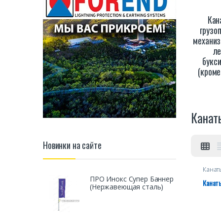
Кан
грузо
механиз
ле
букс
(кроме
Канат
Новинки на сайте
Канат
грузо
ПРО Инокс Супер Баннер
механ
Канат
(Нержавеющая сталь)
лебед
(кром