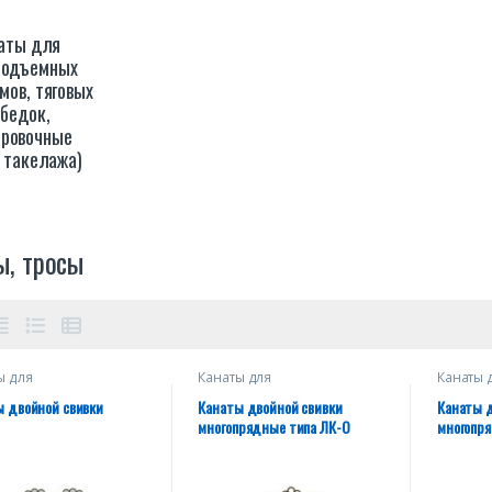
аты для
подъемных
мов, тяговых
бедок,
ировочные
 такелажа)
ы, тросы
ы для
Канаты для
Канаты 
подъемных
грузоподъемных
грузоп
измов, тяговых
механизмов, тяговых
механиз
ы двойной свивки
Канаты двойной свивки
Канаты д
ок, буксировочные
лебедок, буксировочные
лебедок
многопрядные типа ЛК-О
многопря
е такелажа)
(кроме такелажа)
(кроме 