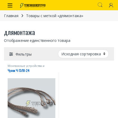
Перейти к навигации
перейти к содержанию
Open
Главная
Товары с меткой «длямонтажа»
длямонтажа
Отображение единственного товара
Фильтры
Монтажные устройства и
приспособления
Чулок Ч-13/18-24
иты
 связи)