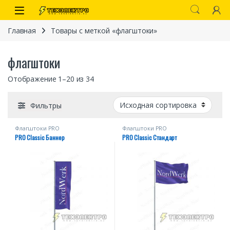
Перейти к навигации
перейти к содержанию
Open
Главная
Товары с меткой «флагштоки»
флагштоки
Отображение 1–20 из 34
Фильтры
Флагштоки PRО
Флагштоки PRО
PRO Classic Баннер
PRO Classic Стандарт
иты
 связи)