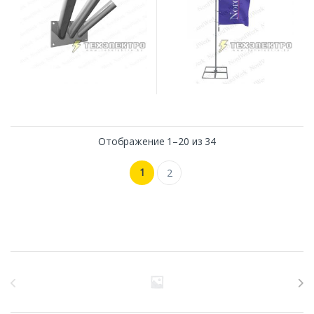
Отображение 1–20 из 34
1
2
Бренды Карусель