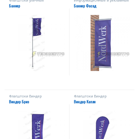
Флагштоки уличные
Информационные и рекламные
конструкции
Баннер
Баннер Фасад
Флагштоки Виндер
Флагштоки Виндер
Виндер Бриз
Виндер Капля