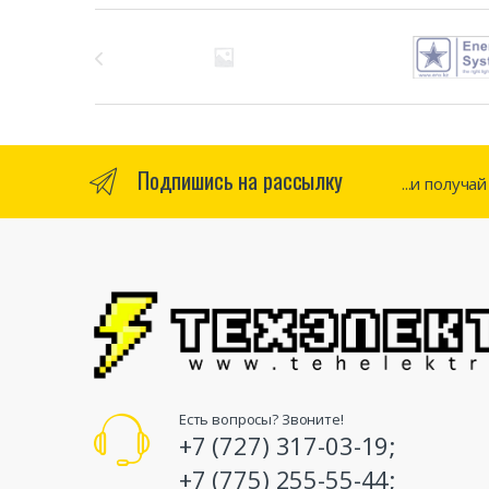
Бренды Карусель
Подпишись на рассылку
...и получа
Есть вопросы? Звоните!
+7 (727) 317-03-19;
+7 (775) 255-55-44;