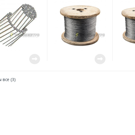
 все (3)