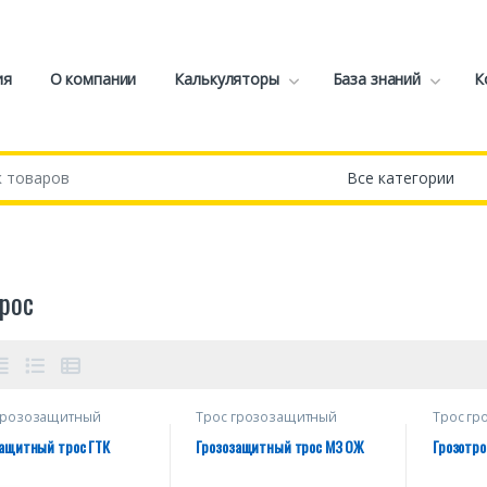
ия
О компании
Калькуляторы
База знаний
К
трос
грозозащитный
Трос грозозащитный
Трос г
отрос)
(грозотрос)
(грозот
защитный трос ГТК
Грозозащитный трос МЗ ОЖ
Грозотро