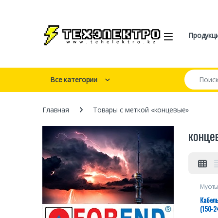
Перейти к навигации
перейти к содержанию
Open
Продукц
Искать:
Все категории
Главная
Товары с меткой «концевые»
конце
Муфты
Кабель
(150-2