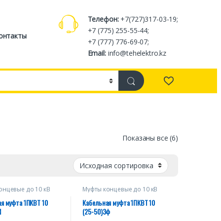
Телефон:
+7(727)317-03-19;
+7 (775) 255-55-44;
онтакты
+7 (777) 776-69-07;
Email:
info@tehelektro.kz
Показаны все (6)
онцевые до 10 кВ
Муфты концевые до 10 кВ
я муфта 1ПКВТ 10
Кабельная муфта 1ПКВТ 10
М
(25-50)3ф