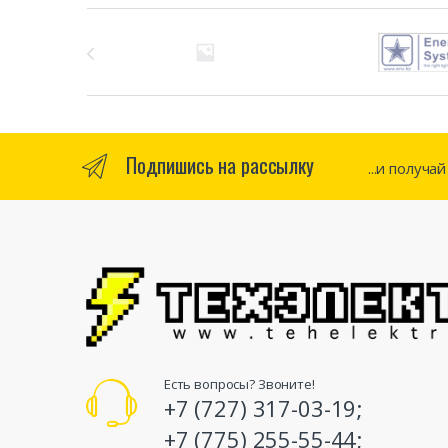
Бренды Карусель
Подпишись на рассылку
...и получа
Есть вопросы? Звоните!
+7 (727) 317-03-19;
+7 (775) 255-55-44;