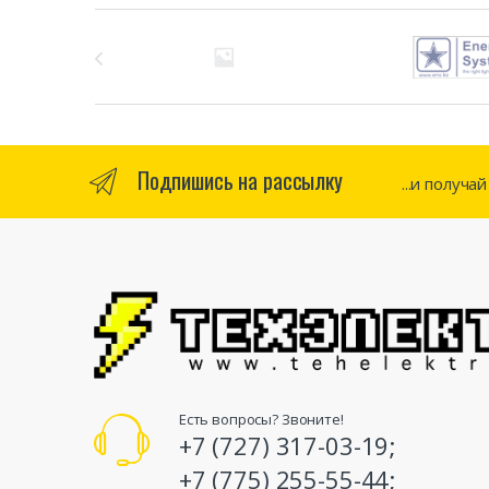
Бренды Карусель
Подпишись на рассылку
...и получа
Есть вопросы? Звоните!
+7 (727) 317-03-19;
+7 (775) 255-55-44;