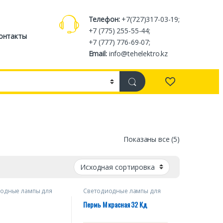
Телефон:
+7(727)317-03-19;
+7 (775) 255-55-44;
онтакты
+7 (777) 776-69-07;
Email:
info@tehelektro.kz
Показаны все (5)
одные лампы для
Светодиодные лампы для
тельных огней
заградительных огней
Пермь М красная 32 Кд