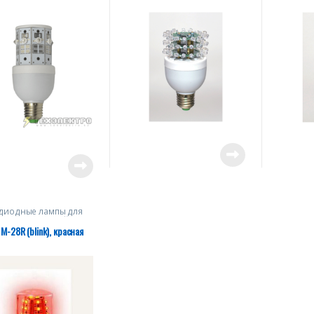
диодные лампы для
дительных огней
М-28R (blink), красная