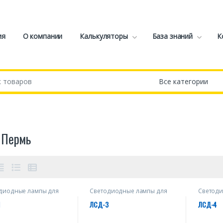
ия
О компании
Калькуляторы
База знаний
К
 Пермь
диодные лампы для
Светодиодные лампы для
Светоди
дительных огней
заградительных огней
загради
М
ЛСД-3
ЛСД-4