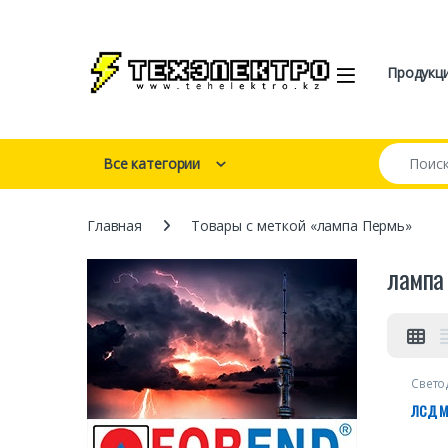
Перейти к навигации
перейти к содержанию
Open
Продукц
Искать:
Все категории
Главная
Товары с меткой «лампа Пермь»
лампа
Свето
загра
ЛСД 