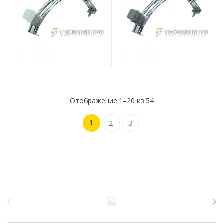
Отображение 1–20 из 54
1
2
3
Бренды Карусель