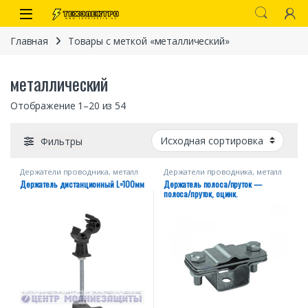
Перейти к навигации
перейти к содержанию
Open
Главная
Товары с меткой «металлический»
металлический
Отображение 1–20 из 54
Фильтры
Держатели проводника, металл
Держатели проводника, металл
Держатель дистанционный L=100мм
Держатель полоса/пруток —
иты
полоса/пруток, оцинк.
 связи)