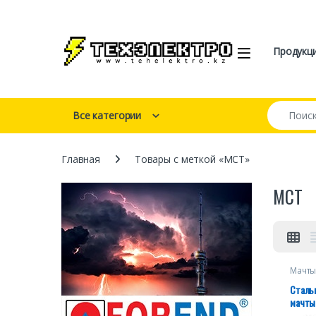
Перейти к навигации
перейти к содержанию
Open
Продукц
Искать:
Все категории
Главная
Товары с меткой «МСТ»
МСТ
Мачты
телес
оттяж
Сталь
мачты
компле