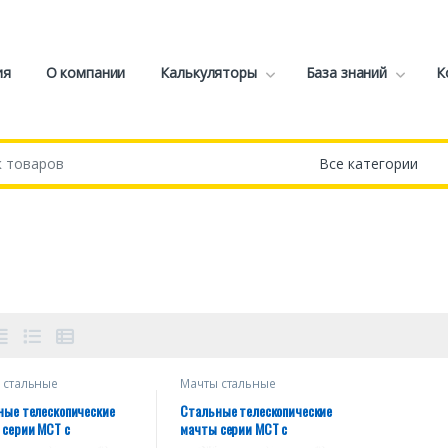
ия
О компании
Калькуляторы
База знаний
К
 стальные
Мачты стальные
копические МСТ на
телескопические МСТ на
ках
оттяжках
ные телескопические
Стальные телескопические
 серии МСТ c
мачты серии МСТ c
ктом для установки на
комплектом для установки на