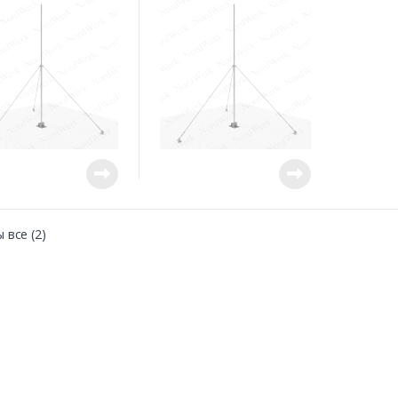
ую поверхность
грунт
 все (2)