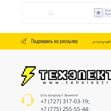
Бренды Карусель
Подпишись на рассылку
...и получа
Есть вопросы? Звоните!
+7 (727) 317-03-19;
+7 (775) 255-55-44;