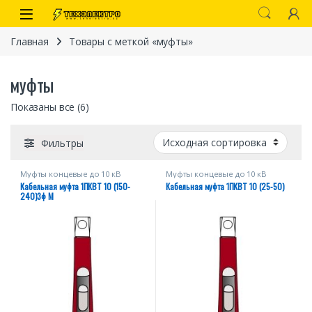
Перейти к навигации
перейти к содержанию
Open
Главная
Товары с меткой «муфты»
муфты
Показаны все (6)
Фильтры
Муфты концевые до 10 кВ
Муфты концевые до 10 кВ
Кабельная муфта 1ПКВТ 10 (150-
Кабельная муфта 1ПКВТ 10 (25-50)
иты
240)3ф М
 связи)