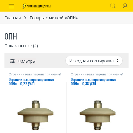
Перейти к навигации
перейти к содержанию
Open
Главная
Товары с меткой «ОПН»
ОПН
Показаны все (4)
Фильтры
Ограничители перенапряжений
Ограничители перенапряжений
ОПНп
ОПНп
Ограничитель перенапряжения
Ограничитель перенапряжения
иты
ОПНп – 0,22 УХЛ1
ОПНп – 0,38 УХЛ1
 связи)