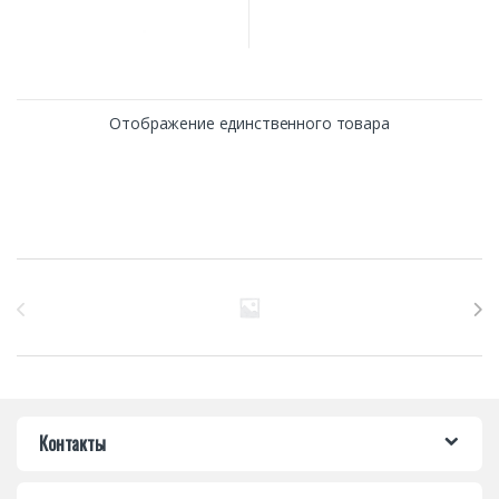
Отображение единственного товара
Бренды Карусель
Контакты