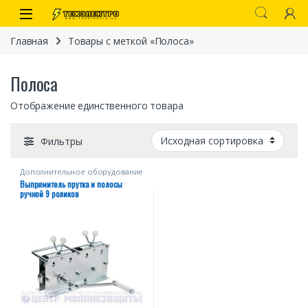
Перейти к навигации
перейти к содержанию
Open
Главная
Товары с меткой «Полоса»
Полоса
Отображение единственного товара
Фильтры
Дополнительное оборудование
Выпрямитель прутка и полосы
иты
ручной 9 роликов
 связи)