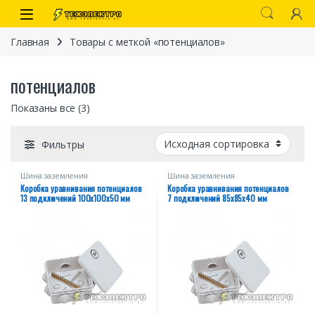
Перейти к навигации
перейти к содержанию
Open
Главная
Товары с меткой «потенциалов»
потенциалов
Показаны все (3)
Фильтры
Шина заземления
Шина заземления
Коробка уравнивания потенциалов
Коробка уравнивания потенциалов
иты
13 подключений 100х100х50 мм
7 подключений 85х85х40 мм
 связи)