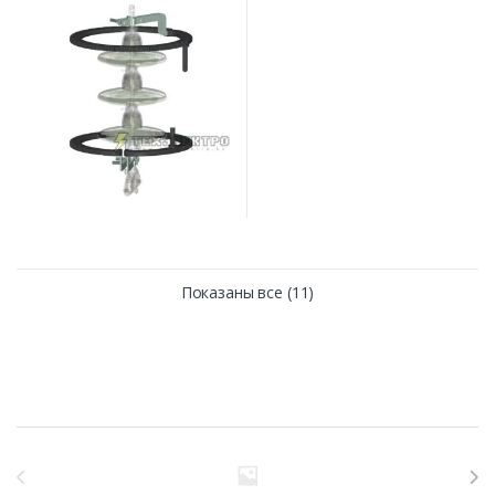
Показаны все (11)
Бренды Карусель