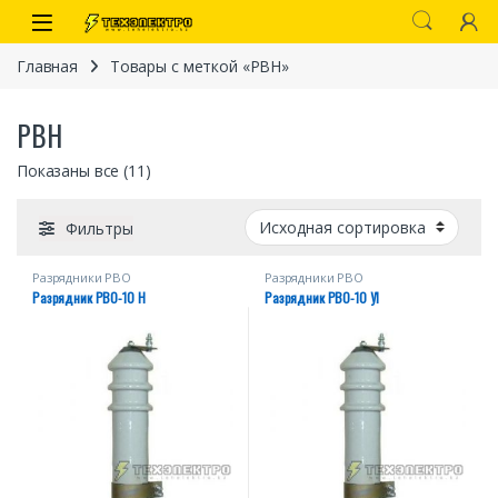
Перейти к навигации
перейти к содержанию
Open
Главная
Товары с меткой «РВН»
РВН
Показаны все (11)
Фильтры
Разрядники РВО
Разрядники РВО
Разрядник РВО-10 Н
Разрядник РВО-10 У1
иты
 связи)