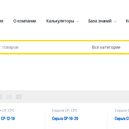
ия
О компании
Калькуляторы
База знаний
К
и СР, СРС
Серьги СР, СРС
Серьги 
 СР-12-16
Серьга СР-16-20
Серьга С