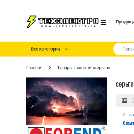
Перейти к навигации
перейти к содержанию
Open
Продукц
Искать:
Все категории
Главная
Товары с меткой «серьга»
серьга
Серьг
Серьга