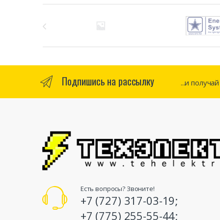
Бренды Карусель
Подпишись на рассылку
...и получа
Есть вопросы? Звоните!
+7 (727) 317-03-19;
+7 (775) 255-55-44;