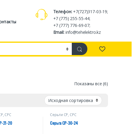
Телефон:
+7(727)317-03-19;
+7 (775) 255-55-44;
онтакты
+7 (777) 776-69-07;
Email:
info@tehelektro.kz
Показаны все (6)
СР, СРС
Серьги СР, СРС
Р-21-20
Серьга СР-30-24