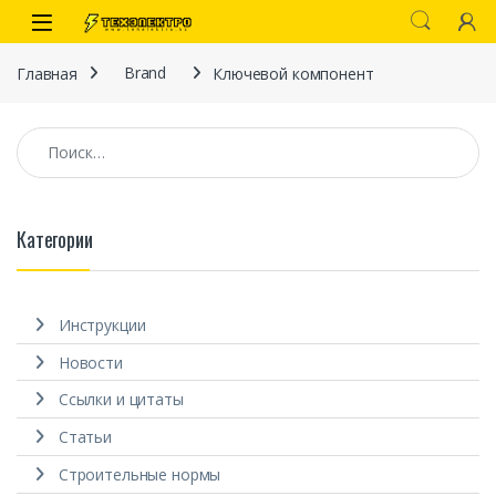
Перейти к навигации
перейти к содержанию
Open
Главная
Brand
Ключевой компонент
Найти:
Категории
иты
Инструкции
Новости
Ссылки и цитаты
Статьи
 связи)
Строительные нормы