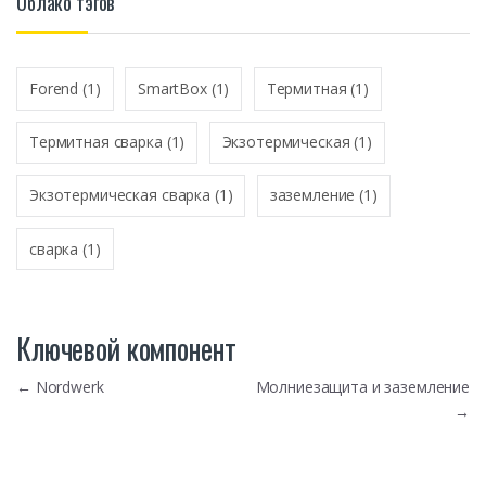
Облако тэгов
*
Forend
(1)
SmartBox
(1)
Термитная
(1)
Термитная сварка
(1)
Экзотермическая
(1)
Экзотермическая сварка
(1)
заземление
(1)
сварка
(1)
Ключевой компонент
Навигация по записям
←
Nordwerk
Молниезащита и заземление
→