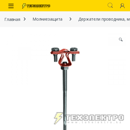
Перейти к навигации
перейти к содержанию
Open
Главная
Молниезащита
Держатели проводника, м
🔍
иты
 связи)